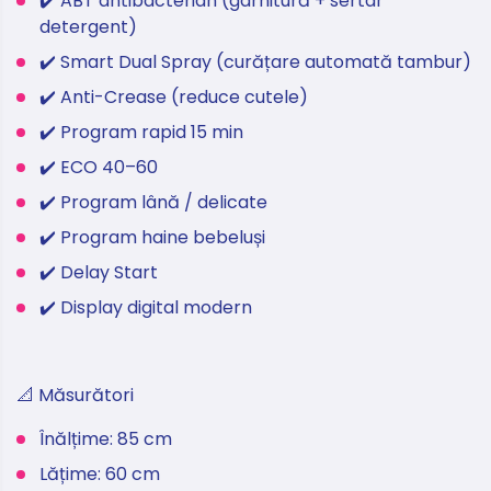
✔️ ABT antibacterian (garnitură + sertar
detergent)
✔️ Smart Dual Spray (curățare automată tambur)
✔️ Anti-Crease (reduce cutele)
✔️ Program rapid 15 min
✔️ ECO 40–60
✔️ Program lână / delicate
✔️ Program haine bebeluși
✔️ Delay Start
✔️ Display digital modern
📐 Măsurători
Înălțime: 85 cm
Lățime: 60 cm