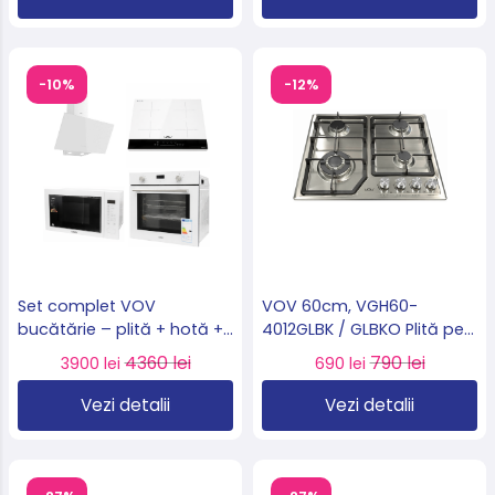
-10%
-12%
Set complet VOV
VOV 60cm, VGH60-
bucătărie – plită + hotă +
4012GLBK / GLBKO Plită pe
cuptor + microunde
gaz incorporabilă – 4
4360 lei
790 lei
3900 lei
690 lei
încorporabile (alb) import
arzătoare, inox import
Slovacia 🇸🇰 🔥
Slovacia 🇸🇰
Vezi detalii
Vezi detalii