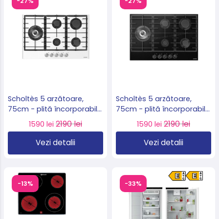
-27%
-27%
Scholtès 5 arzătoare,
Scholtès 5 arzătoare,
75cm - plită încorporabilă
75cm - plită încorporabilă
pe gaz cu sticlă albă
pe gaz cu sticlă neagră
2190 lei
2190 lei
1590 lei
1590 lei
model SOTG1730W
model SOTG1730B
Vezi detalii
Vezi detalii
-13%
-33%