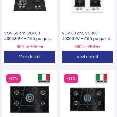
VOV 60 cm, VGH60-
VOV 60 cm, VGH60-
4006GLBK – Plită pe gaz
4006GLW – Plită pe gaz 4
sticlă neagră, 4 arzătoare,
arzătoare, sticla albă ,
790 lei
790 lei
690 lei
690 lei
WOK 3.3 kW, import
WOK 3.3 kW, import
Slovacia 🇸🇰
Slovacia 🇸🇰
Vezi detalii
Vezi detalii
-37%
-23%