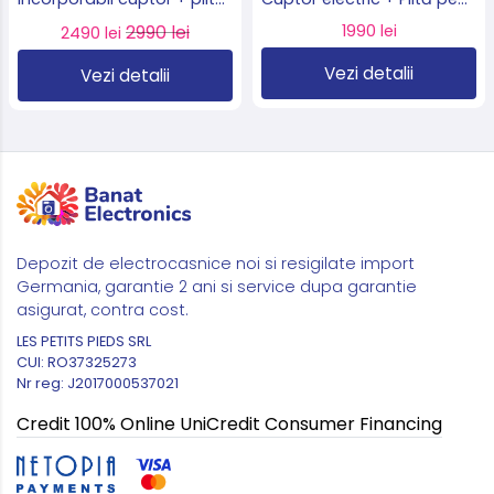
vitroceramică Schott
gaz, inox, import Slovacia
2990 lei
1990 lei
2490 lei
Ceran 60 cm, 66L, clasa A,
🇸🇰
curățare hidrolitică, import
Vezi detalii
Vezi detalii
Germania 🇩🇪
Depozit de electrocasnice noi si resigilate import
Germania, garantie 2 ani si service dupa garantie
asigurat, contra cost.
LES PETITS PIEDS SRL
CUI: RO37325273
Nr reg: J2017000537021
Credit 100% Online UniCredit Consumer Financing