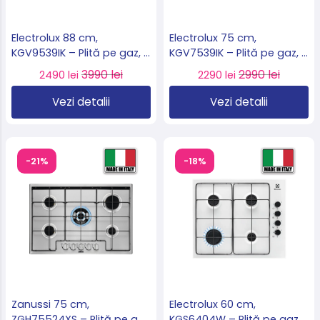
Electrolux 88 cm,
Electrolux 75 cm,
KGV9539IK – Plită pe gaz, 5
KGV7539IK – Plită pe gaz, 5
arzătoare, Wok Multi
arzătoare, Wok Multi
3990 lei
2990 lei
2490 lei
2290 lei
Crown, Touch Control,
Crown, Touch Control,
Hob2Hood, import Suedia
sticlă neagră, import
Vezi detalii
Vezi detalii
🇸🇪
Suedia 🇸🇪
-21%
-18%
Zanussi 75 cm,
Electrolux 60 cm,
ZGH75524XS – Plită pe gaz
KGS6404W – Plită pe gaz