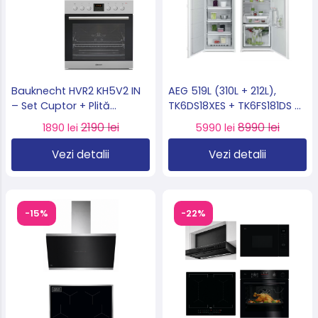
Bauknecht HVR2 KH5V2 IN
AEG 519L (310L + 212L),
– Set Cuptor + Plită
TK6DS18XES + TK6FS181DS –
vitroceramică – 65L –
Set frigider + congelator
2190 lei
8990 lei
1890 lei
5990 lei
Clasa A – Import
încorporabil Clasa E, No
Germania 🇩🇪
Frost, import Germania
Vezi detalii
Vezi detalii
🇩🇪
-15%
-22%