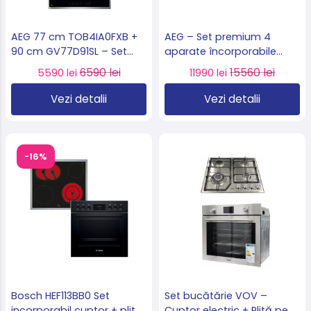
AEG 77 cm TOB4IA0FXB +
AEG – Set premium 4
90 cm GV77D91SL – Set
aparate încorporabile
premium plită cu inducție
(Cuptor + Plită cu inducție
6590 lei
15560 lei
5590 lei
11990 lei
+ hotă Clasa A+, Import
+ Cuptor cu microunde +
Germania 🇩🇪
Hotă telescopică), import
Vezi detalii
Vezi detalii
Germania 🇩🇪
-16%
Bosch HEF113BB0 Set
Set bucătărie VOV –
incorporabil cuptor + plită
Cuptor electric + Plită pe