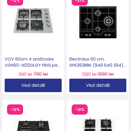
-12%
-31%
VOV 60cm 4 arzătoare
Electrolux 60 cm,
VGH60-4012GLGY Plită pe
GPE363RBK (949 640 394)
gaz WOK sticlă securizată,
– Plită încorporabilă pe
790 lei
1890 lei
690 lei
1290 lei
import Slovacia 🇸🇰
gaz 4 arzătoare, arzător
Wok 4 kW, grătare din
Vezi detalii
Vezi detalii
fontă
-12%
-12%