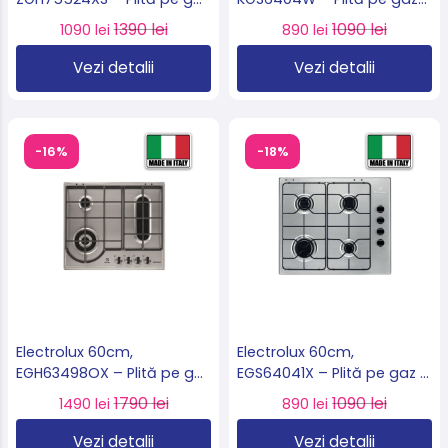
, 5 arzătoare, Multi Crown
,4 arzătoare, Multi Crown,
1390 lei
1090 lei
1090 lei
890 lei
Wok, inox, import Suedia
albă, import Suedia 🇸🇪
🇸🇪
Vezi detalii
Vezi detalii
-16%
-18%
Electrolux 60cm,
Electrolux 60cm,
EGH63498OX – Plită pe gaz
EGS64041X – Plită pe gaz 4
Bridge Burner, 8,7 kW,
arzătoare, 8 kW, inox,
1790 lei
1090 lei
1490 lei
890 lei
grătare fontă, import
import Suedia 🇸🇪
Germania 🇩🇪
Vezi detalii
Vezi detalii