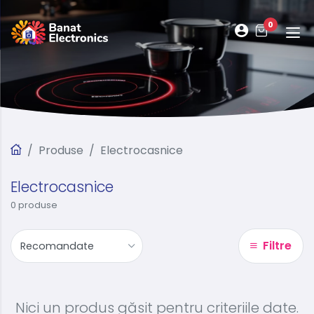
0
Produse
Electrocasnice
Electrocasnice
0 produse
Filtre
Nici un produs găsit pentru criteriile date.