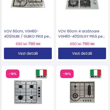
VOV 60cm, VGH60-
VOV 60cm 4 arzătoare
4012GLBK / GLBKO Plită pe
VGH60-4012GLGY Plită pe
gaz incorporabilă – 4
gaz WOK sticlă securizată,
790 lei
790 lei
690 lei
690 lei
arzătoare, inox import
import Slovacia 🇸🇰
Slovacia 🇸🇰
Vezi detalii
Vezi detalii
-18%
-16%