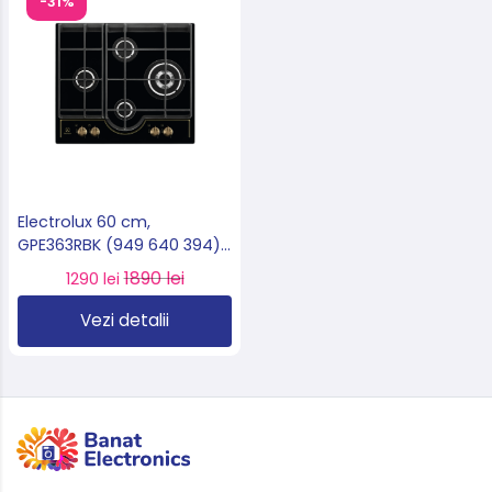
-31%
Electrolux 60 cm,
GPE363RBK (949 640 394)
– Plită încorporabilă pe
1890 lei
1290 lei
gaz 4 arzătoare, arzător
Wok 4 kW, grătare din
Vezi detalii
fontă