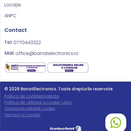
Locație
ANPC
Contact
Tel:
0770443322
Mail:
office@banatelectronics.ro
© 2026 BanatElectronics.
Toate drepturile rezervate.
Politica de confidențialitate
Politica de utilizare a cookie-urilor
Gestionați setările cookie
Termeni și condiții