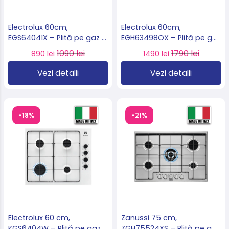
Electrolux 60cm,
Electrolux 60cm,
EGS64041X – Plită pe gaz 4
EGH63498OX – Plită pe gaz
arzătoare, 8 kW, inox,
Bridge Burner, 8,7 kW,
1090 lei
1790 lei
890 lei
1490 lei
import Suedia 🇸🇪
grătare fontă, import
Germania 🇩🇪
Vezi detalii
Vezi detalii
-18%
-21%
Electrolux 60 cm,
Zanussi 75 cm,
KGS6404W – Plită pe gaz
ZGH75524XS – Plită pe gaz