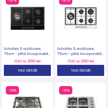
-27%
-27%
Scholtès 5 arzătoare,
Scholtès 5 arzătoare,
75cm - plită încorporabilă
75cm - plită încorporabilă
pe gaz cu sticlă neagră
pe gaz cu sticlă albă
2190 lei
2190 lei
1590 lei
1590 lei
model SOTG1730B
model SOTG1730W
Vezi detalii
Vezi detalii
-12%
-12%