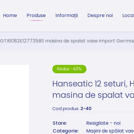
Home
Produse
Informații
Despre noi
Loca
, HGTI6082E127735BS masina de spalat vase import Germa
Redus -40%
Hanseatic 12 seturi,
masina de spalat v
Cod produs:
2-40
Stare:
Resigilate - noi
Categorie:
Mașini de spălat vas