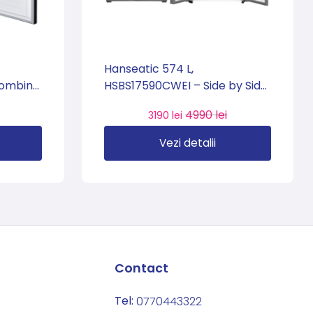
Hanseatic 574 L,
Combină
HSBS17590CWEI – Side by Side
al No
Clasa C, dozator apă și
4990 lei
3190 lei
a 🇩🇪
gheață, import Germania 🇩🇪
Vezi detalii
Contact
Tel:
0770443322