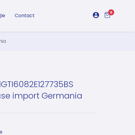
0
ție
Contact
nia
 HGTI6082E127735BS
ase import Germania
e