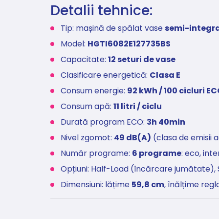
Detalii tehnice:
Tip: mașină de spălat vase
semi-integra
Model:
HGTI6082E127735BS
Capacitate:
12 seturi de vase
Clasificare energetică:
Clasa E
Consum energie:
92 kWh / 100 cicluri E
Consum apă:
11 litri / ciclu
Durată program ECO:
3h 40min
Nivel zgomot:
49 dB(A)
(clasa de emisii 
Număr programe:
6 programe
: eco, int
Opțiuni: Half-Load (încărcare jumătate), 
Dimensiuni: lățime
59,8 cm
, înălțime regl