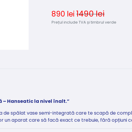
1490 lei
890 lei
Prețul include TVA și timbrul verde
 – Hanseatic la nivel înalt.”
 de spălat vase semi-integrată care te scapă de complicați
or un aparat care să facă exact ce trebuie, fără opțiuni co