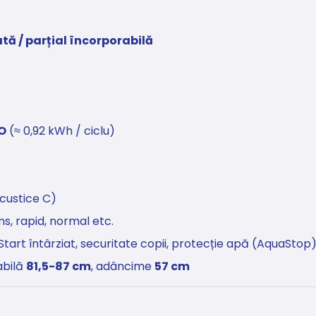
tă / parțial încorporabilă
CO
(≈ 0,92 kWh / ciclu)
acustice C)
ens, rapid, normal etc.
Start întârziat, securitate copii, protecție apă (AquaStop
abilă
81,5-87 cm
, adâncime
57 cm