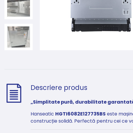
Descriere produs
„Simplitate pură, durabilitate garantată
Hanseatic
HGTI6082E127735BS
este mașina
construcție solidă. Perfectă pentru cei ce v