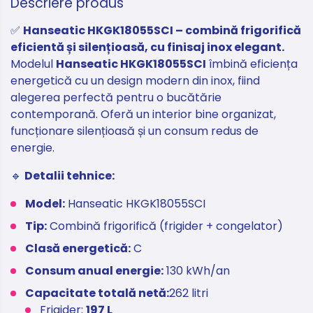
Descriere produs
✅
Hanseatic HKGK18055SCI – combină frigorifică
eficientă și silențioasă, cu finisaj inox elegant.
Modelul
Hanseatic HKGK18055SCI
îmbină eficiența
energetică cu un design modern din inox, fiind
alegerea perfectă pentru o bucătărie
contemporană. Oferă un interior bine organizat,
funcționare silențioasă și un consum redus de
energie.
🔹
Detalii tehnice:
Model:
Hanseatic HKGK18055SCI
Tip:
Combină frigorifică (frigider + congelator)
Clasă energetică:
C
Consum anual energie:
130 kWh/an
Capacitate totală netă:
262 litri
Frigider:
197 L