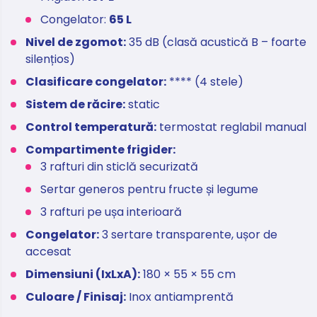
Congelator:
65 L
Nivel de zgomot:
35 dB (clasă acustică B – foarte
silențios)
Clasificare congelator:
**** (4 stele)
Sistem de răcire:
static
Control temperatură:
termostat reglabil manual
Compartimente frigider:
3 rafturi din sticlă securizată
Sertar generos pentru fructe și legume
3 rafturi pe ușa interioară
Congelator:
3 sertare transparente, ușor de
accesat
Dimensiuni (IxLxA):
180 × 55 × 55 cm
Culoare / Finisaj:
Inox antiamprentă