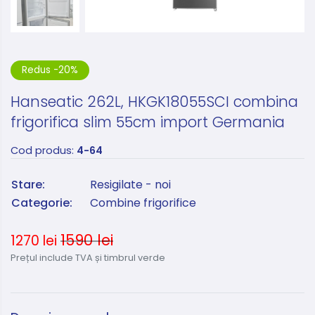
Redus -20%
Hanseatic 262L, HKGK18055SCI combina
frigorifica slim 55cm import Germania
Cod produs:
4-64
Stare:
Resigilate - noi
Categorie:
Combine frigorifice
1590 lei
1270 lei
Prețul include TVA și timbrul verde