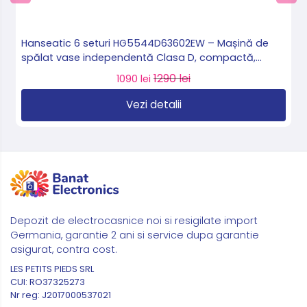
Hanseatic 6 seturi HG5544D63602EW – Mașină de
spălat vase independentă Clasa D, compactă,
import Germania 🇩🇪
1290 lei
1090 lei
Vezi detalii
Depozit de electrocasnice noi si resigilate import
Germania, garantie 2 ani si service dupa garantie
asigurat, contra cost.
LES PETITS PIEDS SRL
CUI: RO37325273
Nr reg: J2017000537021